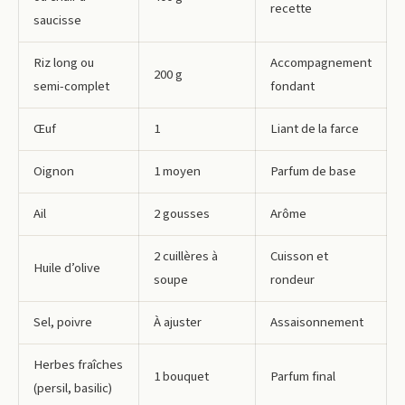
recette
saucisse
Riz long ou
Accompagnement
200 g
semi-complet
fondant
Œuf
1
Liant de la farce
Oignon
1 moyen
Parfum de base
Ail
2 gousses
Arôme
2 cuillères à
Cuisson et
Huile d’olive
soupe
rondeur
Sel, poivre
À ajuster
Assaisonnement
Herbes fraîches
1 bouquet
Parfum final
(persil, basilic)