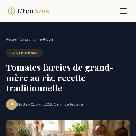
L'Ecu
Sens
Voyage
Accueil
›
Gastronomie
›
Article
Gastronomie
GASTRONOMIE
Maison
Tomates farcies de grand-
mère au riz, recette
Contact
traditionnelle
S'inspirer
Matteo
·
21 avril 2026
·
9 min de lecture
M